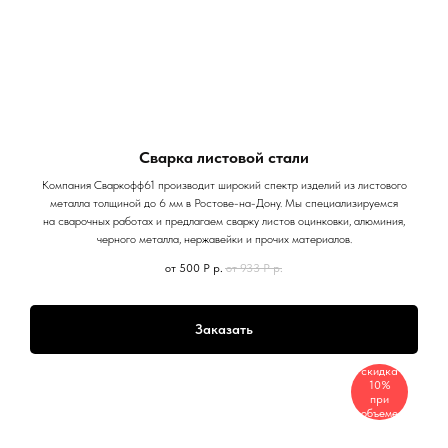
Сварка листовой стали
Компания Сваркофф61 производит широкий спектр изделий из листового
металла толщиной до 6 мм в Ростове-на-Дону. Мы специализируемся
на сварочных работах и предлагаем сварку листов оцинковки, алюминия,
черного металла, нержавейки и прочих материалов.
от 500 Р
р.
от 933 Р
р.
Заказать
скидка
10%
при
объеме