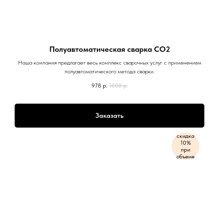
Полуавтоматическая сварка CO2
Наша компания предлагает весь комплекс сварочных услуг с применением
полуавтоматического метода сварки.
978
р.
1008
р.
Заказать
скидка
10%
при
объеме