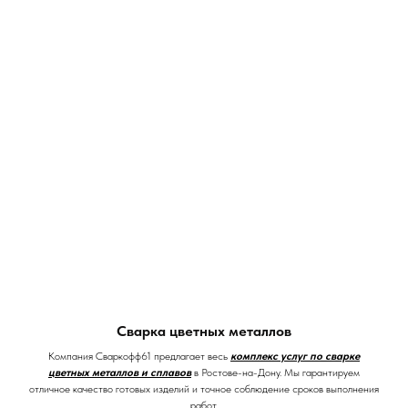
Сварка цветных металлов
Компания Сваркофф61 предлагает весь
комплекс услуг по сварке
цветных металлов и сплавов
в Ростове-на-Дону. Мы гарантируем
отличное качество готовых изделий и точное соблюдение сроков выполнения
работ.