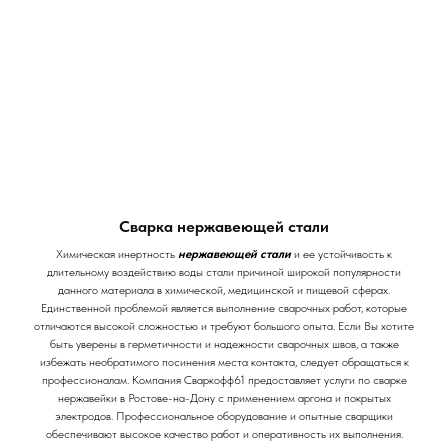
Сварка нержавеющей стали
Химическая инертность
нержавеющей стали
и ее устойчивость к
длительному воздействию воды стали причиной широкой популярности
данного материала в химической, медицинской и пищевой сферах.
Единственной проблемой является выполнение сварочных работ, которые
отличаются высокой сложностью и требуют большого опыта. Если Вы хотите
быть уверены в герметичности и надежности сварочных швов, а также
избежать необратимого посинения места контакта, следует обращаться к
профессионалам. Компания Сваркофф61 предоставляет услуги по сварке
нержавейки в Ростове-на-Дону с применением аргона и покрытых
электродов. Профессиональное оборудование и опытные сварщики
обеспечивают высокое качество работ и оперативность их выполнения.