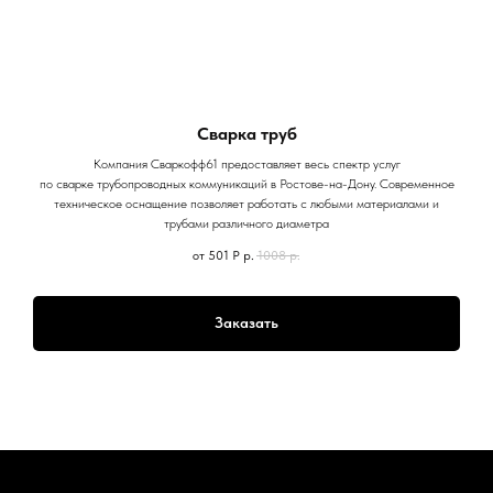
Сварка труб
Компания Сваркофф61 предоставляет весь спектр услуг
по сварке трубопроводных коммуникаций в Ростове-на-Дону. Современное
техническое оснащение позволяет работать с любыми материалами и
трубами различного диаметра
от 501 Р
р.
1008
р.
Заказать