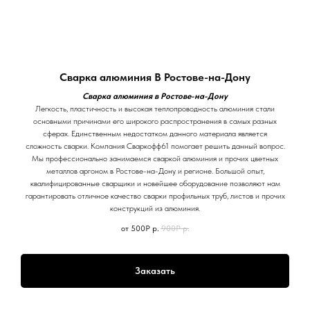
Сварка алюминия В Ростове-на-Дону
Сварка алюминия в Ростове-на-Дону
Легкость, пластичность и высокая теплопроводность алюминия стали
основными причинами его широкого распространения в самых разных
сферах. Единственным недостатком данного материала является
сложность сварки. Компания Сваркофф61 помогает решить данный вопрос.
Мы профессионально занимаемся сваркой алюминия и прочих цветных
металлов аргоном в Ростове-на-Дону и регионе. Большой опыт,
квалифицированные сварщики и новейшее оборудование позволяют нам
гарантировать отличное качество сварки профильных труб, листов и прочих
конструкций из алюминия.
от 500Р
р.
900Р
р.
Заказать