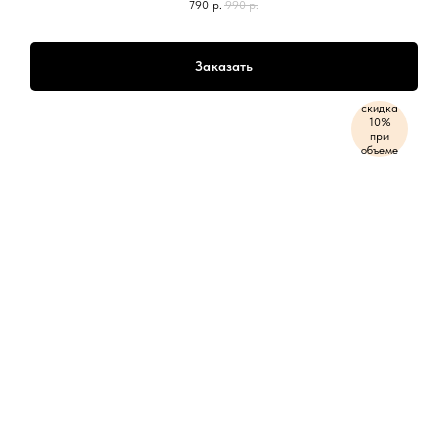
790
р.
990
р.
Заказать
скидка
10%
при
объеме