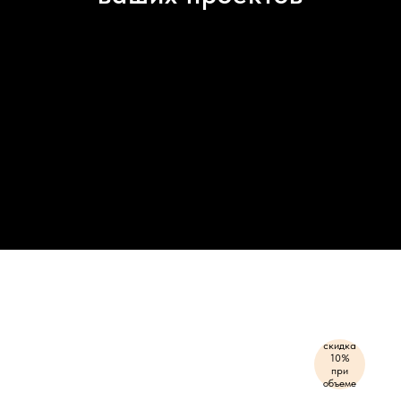
скидка
10%
при
объеме