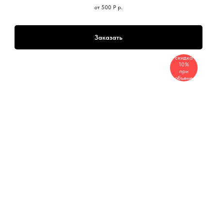
от 500 Р
р.
Заказать
скидка
10%
при
объеме