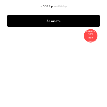
от 500 Р
р.
от 931 Р
р.
Заказать
скидка
10%
при
объеме