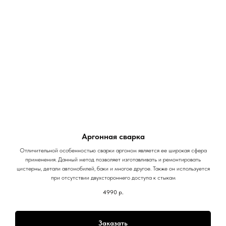
Аргонная сварка
Отличительной особенностью сварки аргоном является ее широкая сфера
применения. Данный метод позволяет изготавливать и ремонтировать
цистерны, детали автомобилей, баки и многое другое. Также он используется
при отсутствии двухстороннего доступа к стыкам
4990
р.
Заказать