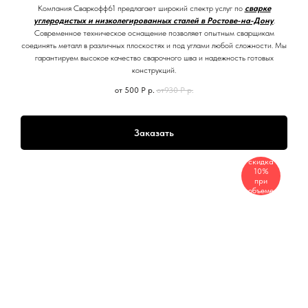
Компания Сваркофф61 предлагает широкий спектр услуг по
сварке
углеродистых и низколегированных сталей в Ростове-на-Дону
.
Современное техническое оснащение позволяет опытным сварщикам
соединять металл в различных плоскостях и под углами любой сложности. Мы
гарантируем высокое качество сварочного шва и надежность готовых
конструкций.
от 500 Р
р.
от930 Р
р.
Заказать
скидка
10%
при
объеме